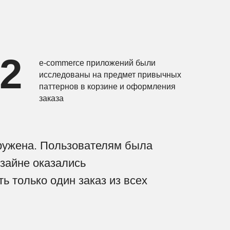
2
e-commerce приложений были
исследованы на предмет привычных
паттернов в корзине и оформления
заказа
гружена. Пользователям была
зайне оказались
 только один заказ из всех