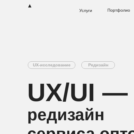
Портфолио
Услуги
UX-исследование
Редизайн
UX/UI —
редизайн
сервиса опт