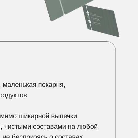
, маленькая пекарня,
родуктов
помимо шикарной выпечки
, чистыми составами на любой
 не беспокоясь о составах