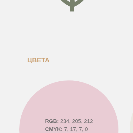
ЦВЕТА
RGB:
234, 205, 212
CMYK:
7, 17, 7, 0