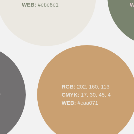
WEB:
#ebe8e1
W
RGB:
202, 160, 113
CMYK:
17, 30, 45, 4
7
WEB:
#caa071