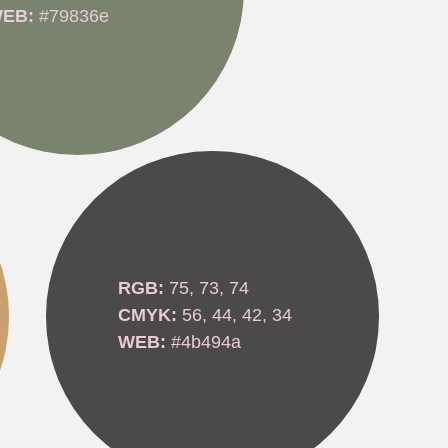
EB:
#79836e
RGB:
75, 73, 74
CMYK:
56, 44, 42, 34
WEB:
#4b494a