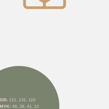
GB:
121, 131, 110
MYK:
46, 28, 41, 12