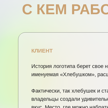
С КЕМ РАБ
КЛИЕНТ
История логотипа берет свое н
именуемая «Хлебушком», расш
Фактически, так хлебушек и с
владельцы создали удивитель
вкус. Место, где можно набрат