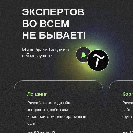
ЭКСПЕРТОВ
ВО ВСЕМ
НЕ БЫВАЕТ!
Мы выбрали Тильду, и в
ней мы лучшие
Лендинг
Кор
Разрабатываем дизайн-
Разр
концепцию, собираем
сайт 
и настраиваем одностраничный
фукн
сайт