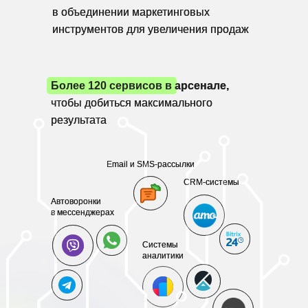
в объединении маркетинговых
в объединении маркетинговых
инструментов для увеличения продаж
инструментов для увеличения продаж
Более 120 сервисов в арсенале,
Более 120 сервисов в арсенале,
чтобы добиться максимального
чтобы добиться максимального
результата
результата
Email и SMS-рассылки
Email и SMS-рассылки
CRM-системы
CRM-системы
Автоворонки
Автоворонки
в мессенджерах
в мессенджерах
Системы
Системы
аналитики
аналитики