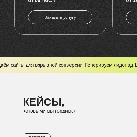
от 80 тыс. ₽
от 1
Заказать услугу
аём сайты для взрывной конверсии. Генерируем лидопад 1
КЕЙСЫ,
которыми мы гордимся
Разработка