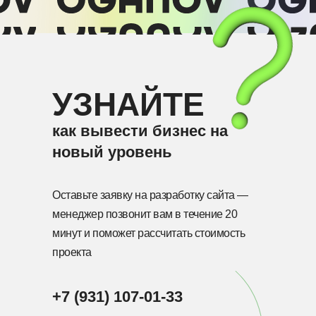
Как бороться с теневым
доступом к корпоративным
сетям
УЗНАЙТЕ
Читать →
как вывести бизнес на
новый уровень
SERP: что значит этот термин и
как он связан с SEO
Читать →
Оставьте заявку на разработку сайта —
менеджер позвонит вам в течение 20
минут и поможет рассчитать стоимость
проекта
9 вопросов, которые нужно
+7 (931) 107-01-33
задать, нанимая на удаленку