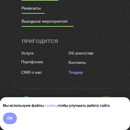
Реквизиты
Выездные мероприятия
ПРИГОДИТСЯ
Услуги
Об агентстве
Портфолио
Контакты
СМИ о нас
Тендер
Написать в WhatsApp
Мы используем файлы
cookie
, чтобы улучшать работу сайта
Написать в Telegram
Связаться в MAX
ОК