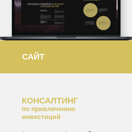
САЙТ
КОНСАЛТИНГ
по привлечению
инвестиций