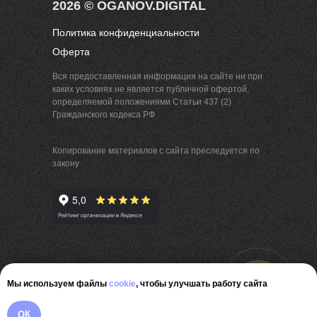
2026 © OGANOV.DIGITAL
Политика конфиденциальности
Оферта
Вся предоставленная информация на сайте ни при
каких условиях не является публичной офертой,
определяемой положениями Статьи 437 (2)
Гражданского кодекса РФ
Копирование материалов с сайта преследуется по
закону
Мы используем файлы
cookie
, чтобы улучшать работу сайта
ОК